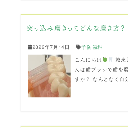
突っ込み磨きってどんな磨き方？
2022年7月14日
予防歯科
こんにちは
城東
んは歯ブラシで歯を
すか？ なんとなく自