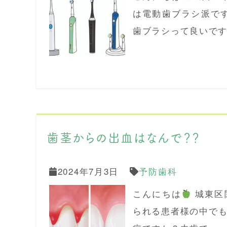
は電動歯ブラシ派で
歯ブラシって良いです
歯茎からの出血はなんで？？
2024年7月3日
予防歯科
こんにちは
城東区
られる患者様の中でも