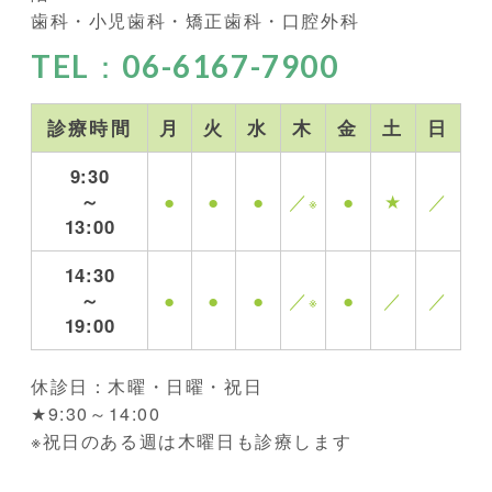
歯科・小児歯科・矯正歯科・口腔外科
TEL：06-6167-7900
診療時間
月
火
水
木
金
土
日
9:30
～
●
●
●
／
●
★
／
※
13:00
14:30
～
●
●
●
／
●
／
／
※
19:00
休診日：木曜・日曜・祝日
★9:30～14:00
※祝日のある週は木曜日も診療します