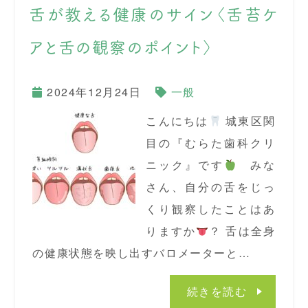
舌が教える健康のサイン〈舌苔ケ
アと舌の観察のポイント〉
2024年12月24日
一般
こんにちは
城東区関
目の『むらた歯科クリ
ニック』です
みな
さん、自分の舌をじっ
くり観察したことはあ
りますか
？ 舌は全身
の健康状態を映し出すバロメーターと…
続きを読む