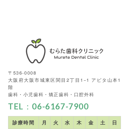
〒536-0008
大阪府大阪市城東区関目2丁目1−1 アビタ山本1
階
歯科・小児歯科・矯正歯科・口腔外科
TEL：06-6167-7900
診療時間
月
火
水
木
金
土
日