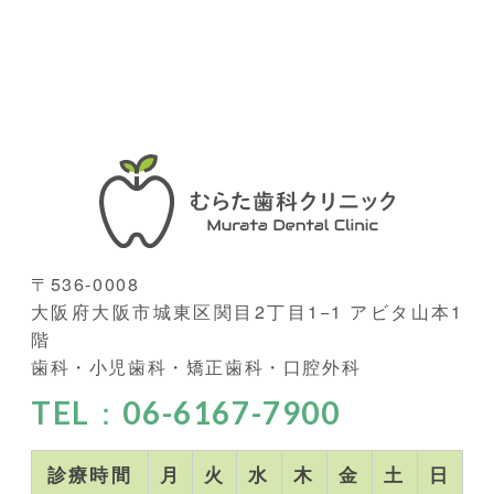
〒536-0008
大阪府大阪市城東区関目2丁目1−1 アビタ山本1
階
歯科・小児歯科・矯正歯科・口腔外科
TEL：06-6167-7900
診療時間
月
火
水
木
金
土
日